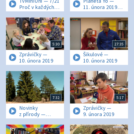
TvMiniUni — 7/21
Planeta Yó —
Proč v každých
11. února 2019
mušlích slyšíme
16:11
šumění moře?
Proč je panda
velká ohrožená?
5:30
27:35
Zprávičky —
Šikulové —
10. února 2019
10. února 2019
7:32
5:17
Novinky
Zprávičky —
z přírody —
9. února 2019
Epizoda 48/53