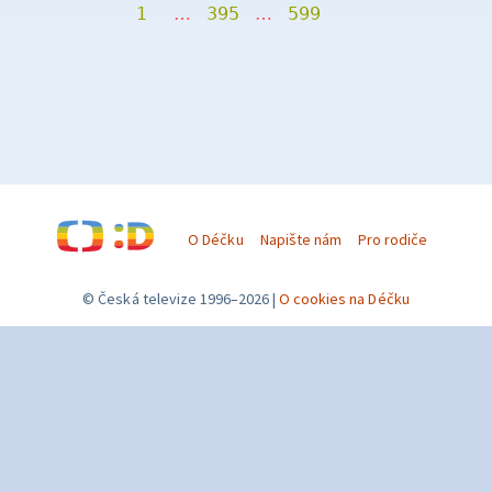
1
…
395
…
599
O Déčku
Napište nám
Pro rodiče
© Česká televize 1996–2026
O cookies na Déčku