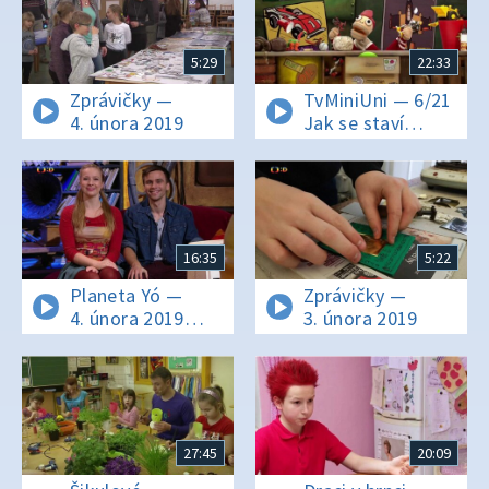
5:29
22:33
Zprávičky —
TvMiniUni — 6/21
4. února 2019
Jak se staví
robot? Proč se
ještěrky a hadi
vyhřívají na
sluníčku?
16:35
5:22
Planeta Yó —
Zprávičky —
4. února 2019
3. února 2019
16:11
27:45
20:09