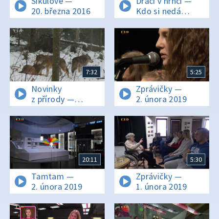
Šikulové —
Draci v hrnci —
20. března 2016
Kdo si nedá
snídani, nemá sílu
na hraní!
7:32
5:25
Novinky
Zprávičky —
z přírody —
2. února 2019
Epizoda 47/53
20:11
5:30
Tamtam —
Zprávičky —
2. února 2019
1. února 2019