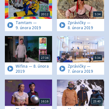
20:12
5:34
Tamtam —
Zprávičky —
9. února 2019
8. února 2019
27:34
5:34
Wifina — 8. února
Zprávičky —
2019
7. února 2019
16:16
25:40