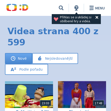
MENU
Přihlas se a ukládej si 
oblíbené hry a videa.
Videa strana 400 z
599
Nové
Nejsledovanější
Podle pořadu
23:03
17:48