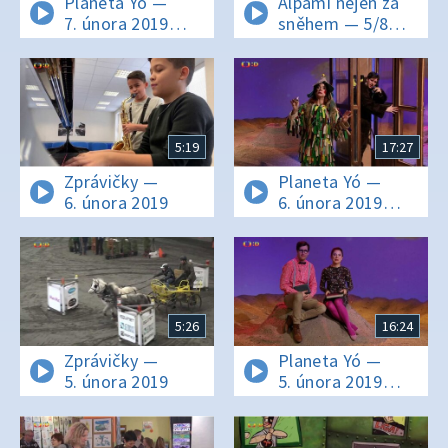
Planeta Yó —
Alpami nejen za
7. února 2019
sněhem — 5/8
16:10
Sölden
5:19
17:27
Zprávičky —
Planeta Yó —
6. února 2019
6. února 2019
16:10
5:26
16:24
Zprávičky —
Planeta Yó —
5. února 2019
5. února 2019
16:12