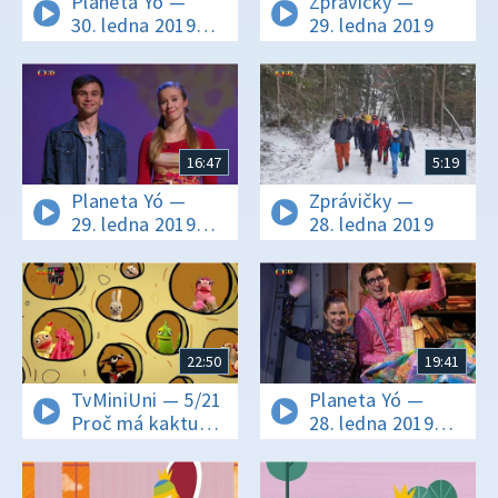
Planeta Yó —
Zprávičky —
30. ledna 2019
29. ledna 2019
16:11
16:47
5:19
Planeta Yó —
Zprávičky —
29. ledna 2019
28. ledna 2019
16:11
22:50
19:41
TvMiniUni — 5/21
Planeta Yó —
Proč má kaktus
28. ledna 2019
trny? Proč mají
16:11
myši rády sýr?