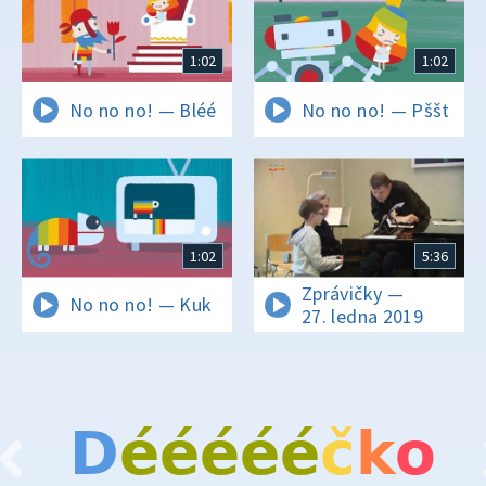
1:02
1:02
No no no! — Bléé
No no no! — Pššt
1:02
5:36
Zprávičky —
No no no! — Kuk
27. ledna 2019
D
é
é
é
é
é
č
k
o