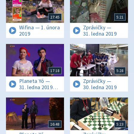
27:45
5:21
Wifina — 1. února
Zprávičky —
2019
31. ledna 2019
17:18
5:28
Planeta Yó —
Zprávičky —
31. ledna 2019
30. ledna 2019
16:10
16:48
5:23