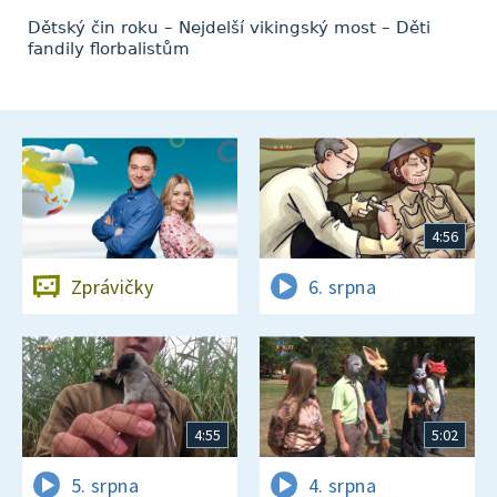
Dětský čin roku – Nejdelší vikingský most – Děti
fandily florbalistům
4:56
Zprávičky
6. srpna
4:55
5:02
5. srpna
4. srpna