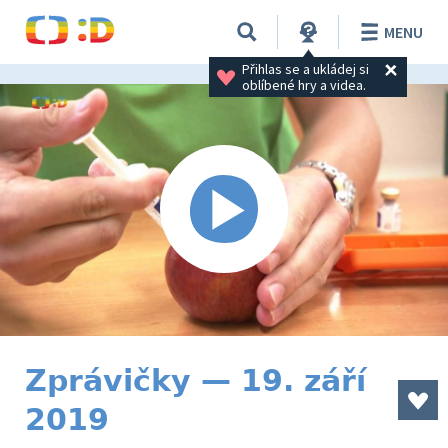
MENU
Přihlas se a ukládej si 
oblíbené hry a videa.
Zprávičky — 19. září
2019