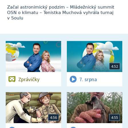
Začal astronimický podzim – Mládežnický summit
OSN o klimatu – Tenistka Muchová vyhrála turnaj
v Soulu
4:52
Zprávičky
7. srpna
4:56
4:55