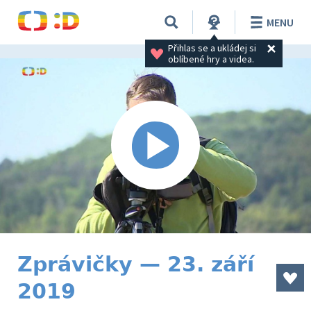
MENU
Přihlas se a ukládej si 
oblíbené hry a videa.
Zprávičky — 23. září
2019