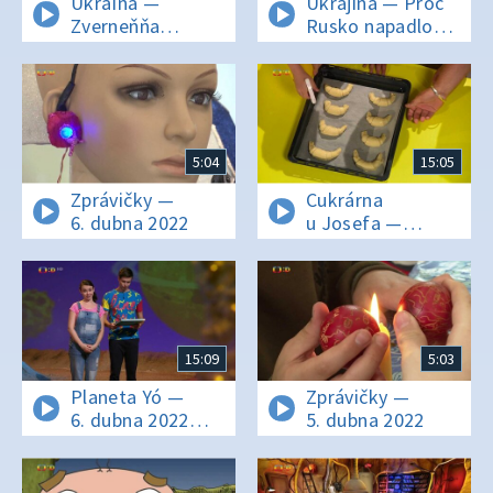
Ukraïna —
Ukrajina — Proč
Zverneňňa
Rusko napadlo
ukrajinciv
Ukrajinu?
i rosijan, jaki
prožyvajuť
u Českij
Respublici
5:04
15:05
Zprávičky —
Cukrárna
6. dubna 2022
u Josefa —
Popletený díl
15:09
5:03
Planeta Yó —
Zprávičky —
6. dubna 2022
5. dubna 2022
16:10