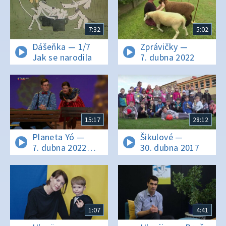
7:32
5:02
Dášeňka — 1/7
Zprávičky —
Jak se narodila
7. dubna 2022
15:17
28:12
Planeta Yó —
Šikulové —
7. dubna 2022
30. dubna 2017
16:10
1:07
4:41