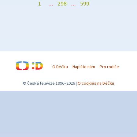
1
…
298
…
599
O Déčku
Napište nám
Pro rodiče
© Česká televize 1996–2026
O cookies na Déčku