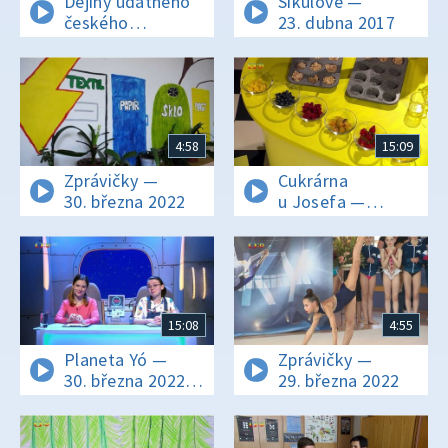
Dějiny udatného
Šikulové —
českého
23. dubna 2017
národa — 98/111
Velká
hospodářská
krize
4:58
15:09
Zprávičky —
Cukrárna
30. března 2022
u Josefa —
Duhový díl
15:08
4:55
Planeta Yó —
Zprávičky —
30. března 2022
29. března 2022
16:10