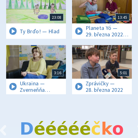
23:08
13:45
Planeta Yó —
Ty Brďo! — Hlad
29. března 2022
16:10
3:16
5:01
Ukraïna —
Zprávičky —
Zverneňňa
28. března 2022
družyny
ukrajinskoho
posla
D
é
é
é
é
é
č
k
o