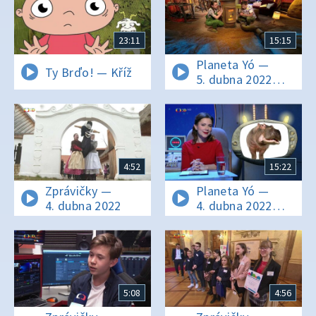
23:11
15:15
Planeta Yó —
Ty Brďo! — Kříž
5. dubna 2022
16:10
4:52
15:22
Zprávičky —
Planeta Yó —
4. dubna 2022
4. dubna 2022
16:11
5:08
4:56