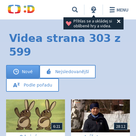
MENU
Přihlas se a ukládej si 
oblíbené hry a videa.
Videa strana 303 z
599
Nové
Nejsledovanější
Podle pořadu
6:21
28:12