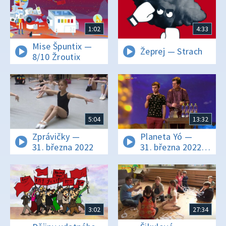
1:02
4:33
Mise Špuntix —
Žeprej — Strach
8/10 Žroutix
5:04
13:32
Zprávičky —
Planeta Yó —
31. března 2022
31. března 2022
16:11
3:02
27:34