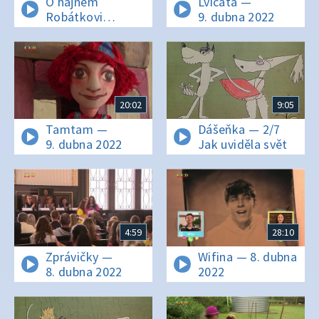
O hajném
Lvíčata —
Robátkovi
9. dubna 2022
a jelenu
Větrníkovi — 8/13
Jak zachránili
maršálka Šuchaje
20:02
9:05
Tamtam —
Dášeňka — 2/7
9. dubna 2022
Jak uviděla svět
4:59
28:10
Zprávičky —
Wifina — 8. dubna
8. dubna 2022
2022