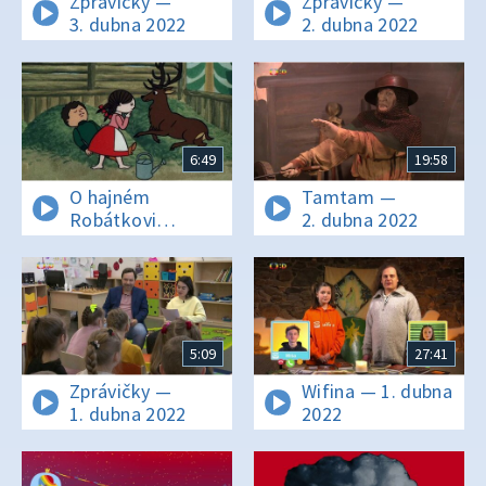
Zprávičky —
Zprávičky —
3. dubna 2022
2. dubna 2022
6:49
19:58
O hajném
Tamtam —
Robátkovi
2. dubna 2022
a jelenu
Větrníkovi — 7/13
Jak divoké prase
Karbous
napravovalo
skalku
5:09
27:41
Zprávičky —
Wifina — 1. dubna
1. dubna 2022
2022