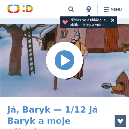
MENU
Přihlas se a ukládej si 
oblíbené hry a videa.
Já, Baryk — 1/12 Já
Baryk a moje