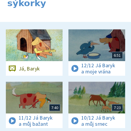
sýkorky
6:51
12/12 Já Baryk
Já, Baryk
a moje vrána
7:40
7:23
11/12 Já Baryk
10/12 Já Baryk
a můj bažant
a můj srnec