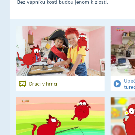
Bez vápníku kosti budou jenom k zlosti.
Upeč
Draci v hrnci
ture