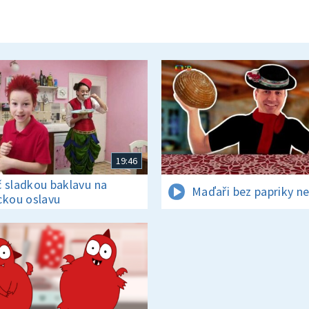
19:46
 sladkou baklavu na
Maďaři bez papriky ne
ckou oslavu