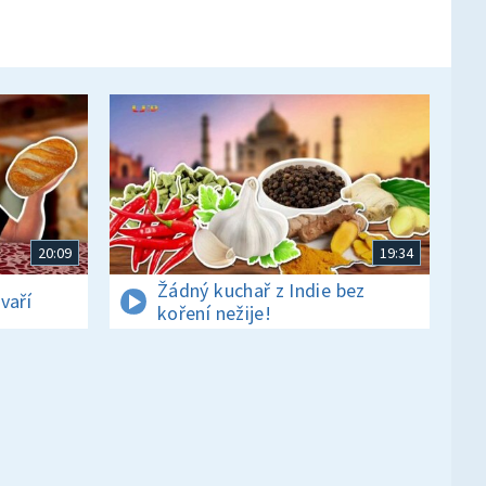
20:09
19:34
Žádný kuchař z Indie bez
vaří
koření nežije!