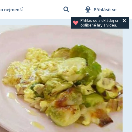
ro nejmenší
Přihlásit se
Přihlas se a ukládej si 
oblíbené hry a videa.