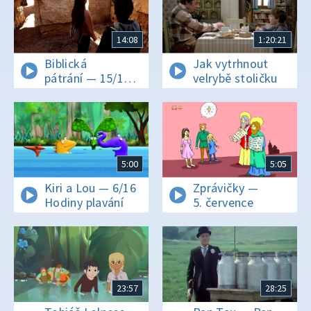
14:08
1:20:21
Biblická
Jak vytrhnout
pátrání — 15/16
velrybě stoličku
Šoa
5:00
5:05
Kiri a Lou — 6/16
Zprávičky —
Hodiny plavání
5. července
23:57
28:25