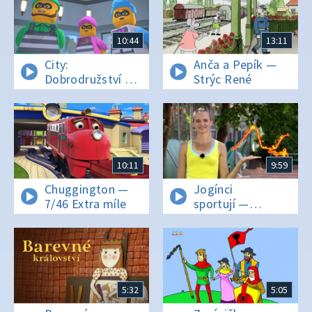
10:44
13:11
City:
Anča a Pepík —
Dobrodružství —
Strýc René
Městský dveřník
10:11
9:59
Chuggington —
Jogínci
7/46 Extra míle
sportují —
Lukostřelba
5:32
5:05