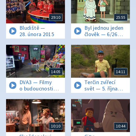
29:10
25:55
Bludiště —
Byl jednou jeden
28. února 2015
člověk — 6/26
Periklova doba
14:05
14:11
DVA3 — Filmy
Terčin zvířecí
o budoucnosti
svět — 5. října
a umělá
2018
inteligence
10:10
10:44