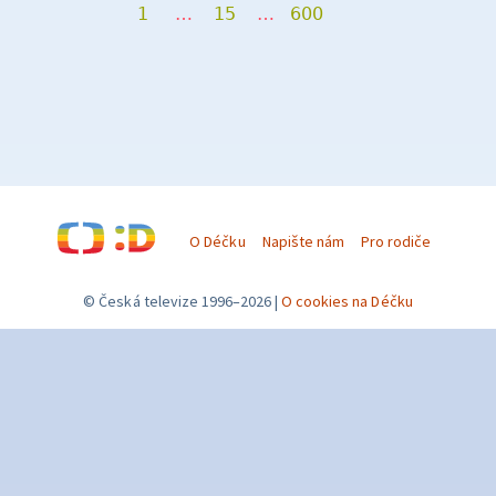
1
…
15
…
600
O Déčku
Napište nám
Pro rodiče
© Česká televize 1996–2026
O cookies na Déčku