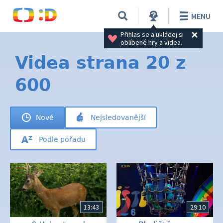
MENU
Přihlas se a ukládej si 
oblíbené hry a videa.
Videa strana 20 z
600
Nové
Nejsledovanější
Podle pořadu
13:43
29:10