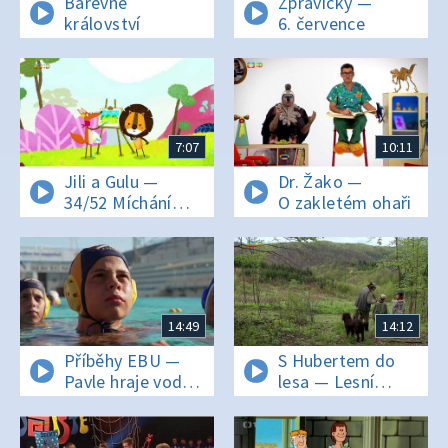
Barevné
Zprávičky —
království
6. července
7:07
10:11
Jili a Gulu —
Dr. Žako —
34/52 Míchání
O zakletém ohaři
barev
14:49
14:12
Příběhy EBU —
S Hubertem do
Pavle hraje vodní
lesa — Lesní
pólo
studánka