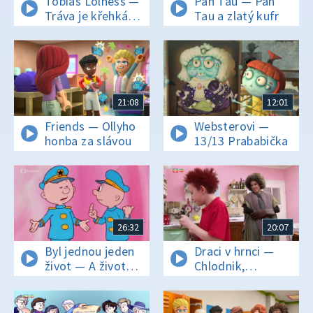
Tobiáš Lolness —
Pan Tau — Pan
Tráva je křehká -
Tau a zlatý kufr
druhá část
21:08
12:01
Friends — Ollyho
Websterovi —
honba za slávou
13/13 Prababička
26:32
20:07
Byl jednou jeden
Draci v hrnci —
život — A život
Chlodnik,
jde dál...
studená polévka
pro horké dny