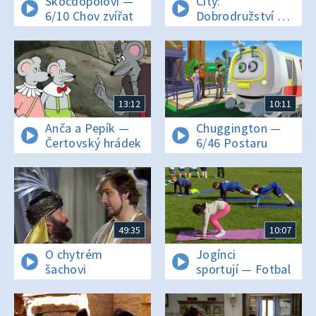
Skočdopolovi —
City:
6/10 Chov zvířat
Dobrodružství —
Seznamte se
s Harley
Hubbsem
13:12
10:11
Anča a Pepík —
Chuggington —
Čertovský hrádek
6/46 Postaru
49:35
10:07
O chytrém
Jogínci
šachovi
sportují — Fotbal