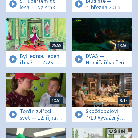
S Hubertem do
Bludiště —
lesa — Na srnky
7. března 2015
se nesahá
25:59
13:56
Byl jednou jeden
DVA3 —
člověk — 7/26
Hraničářův učeň
Římská říše
13:51
9:47
Terčin zvířecí
Skočdopolovi —
svět — 12. října
7/10 Vyvážený
2018
talíř