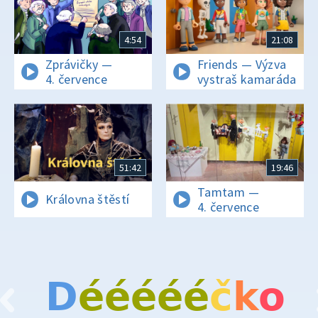
4:54
21:08
Zprávičky —
Friends — Výzva
4. července
vystraš kamaráda
51:42
19:46
Tamtam —
Královna štěstí
4. července
D
é
é
é
é
é
č
k
o