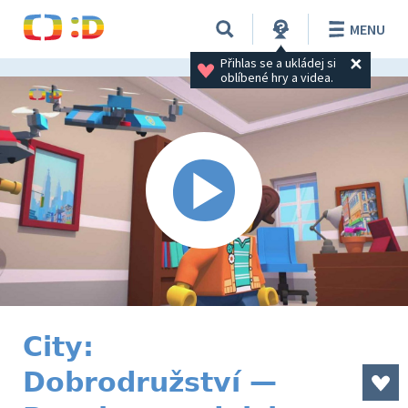
MENU
Přihlas se a ukládej si 
oblíbené hry a videa.
City:
Dobrodružství —