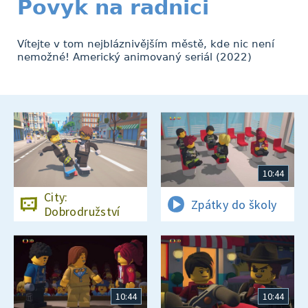
Povyk na radnici
Vítejte v tom nejbláznivějším městě, kde nic není
nemožné! Americký animovaný seriál (2022)
10:44
City:
Zpátky do školy
Dobrodružství
10:44
10:44