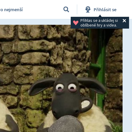
ro nejmenší
Přihlásit se
Přihlas se a ukládej si 
oblíbené hry a videa.