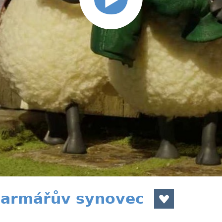
Farmářův synovec