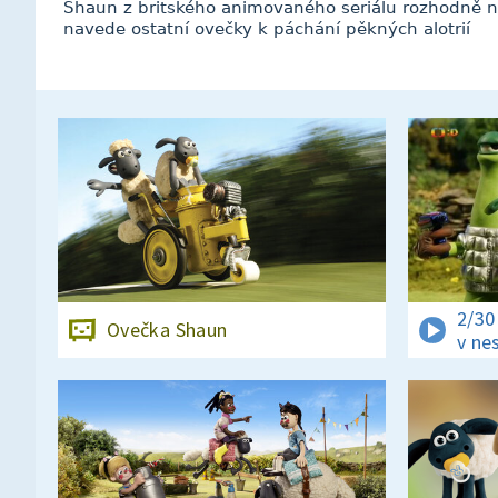
Shaun z britského animovaného seriálu rozhodně n
navede ostatní ovečky k páchání pěkných alotrií
2/3
Ovečka Shaun
v ne