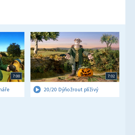
7:00
7:02
ináře
20/20 Dýňožrout plíživý