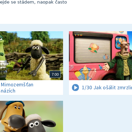
ejde se stádem, naopak často
7:00
0 Mimozemšťan
1/30 Jak ošálit zmrzl
snázích