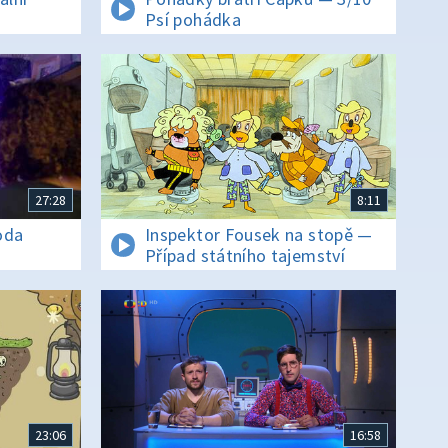
Psí pohádka
27:28
8:11
oda
Inspektor Fousek na stopě —
Případ státního tajemství
23:06
16:58