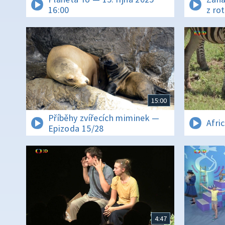
16:00
z ro
15:00
Příběhy zvířecích miminek —
Afri
Epizoda 15/28
4:47