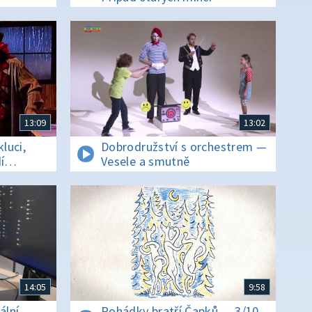
13:09
13:02
kluci,
Dobrodružství s orchestrem —
í
Vesele a smutně
14:05
9:58
ální
Pohádky bratří Čapků — 3/10