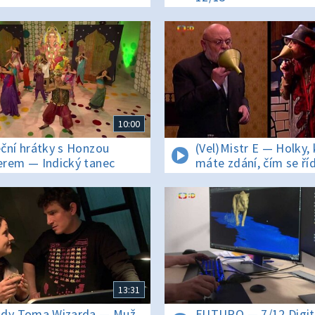
10:00
ční hrátky s Honzou
(Vel)Mistr E — Holky, 
rem — Indický tanec
máte zdání, čím se říd
půjčování?
13:31
dy Toma Wizarda — Muž
FUTURO — 7/12 Digit