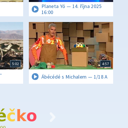
Planeta Yó — 14. října 2025
16:00
5:02
4:57
–
Ábécédé s Michalem — 1/18 A
é
č
k
o
00