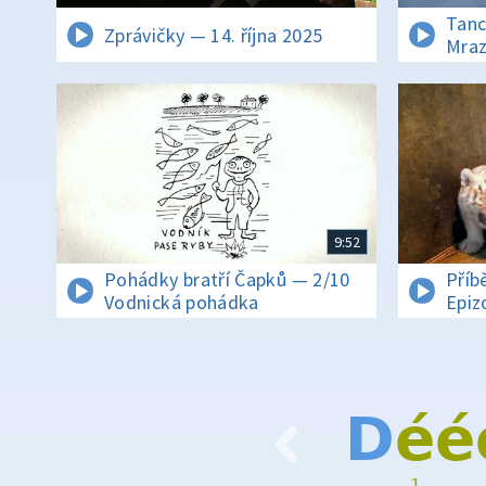
Tanc
Zprávičky — 14. října 2025
Mraz
9:52
Pohádky bratří Čapků — 2/10
Příb
Vodnická pohádka
Epiz
D
é
é
1
…