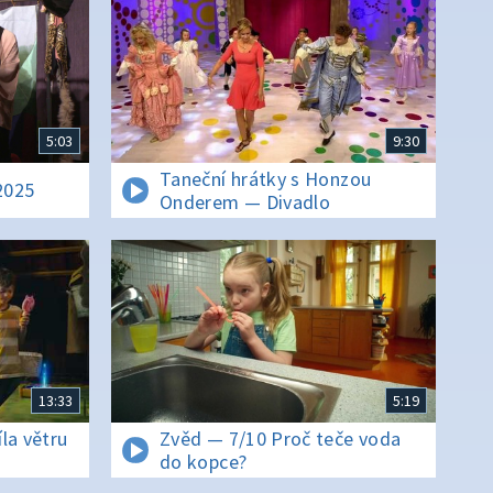
5:03
9:30
Taneční hrátky s Honzou
 2025
Onderem — Divadlo
13:33
5:19
la větru
Zvěd — 7/10 Proč teče voda
do kopce?