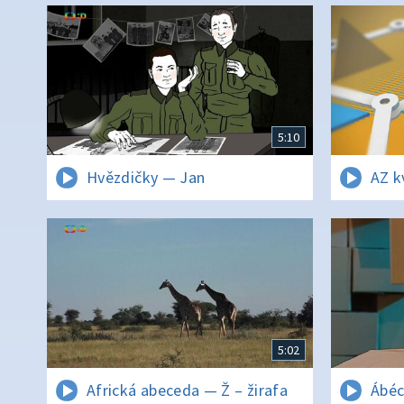
5:10
Hvězdičky — Jan
AZ k
5:02
Africká abeceda — Ž – žirafa
Ábéc