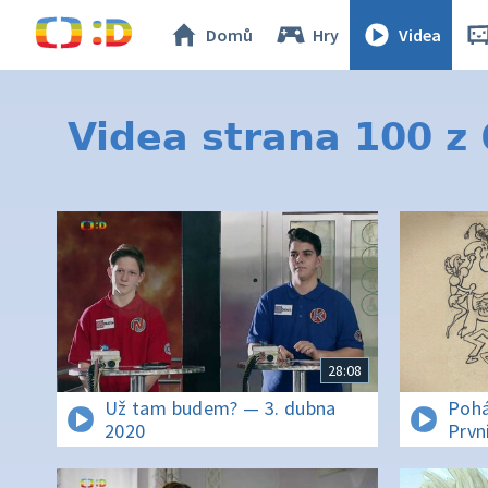
Domů
Hry
Videa
Videa strana 100 z
28:08
Už tam budem? — 3. dubna
Pohá
2020
Prvn