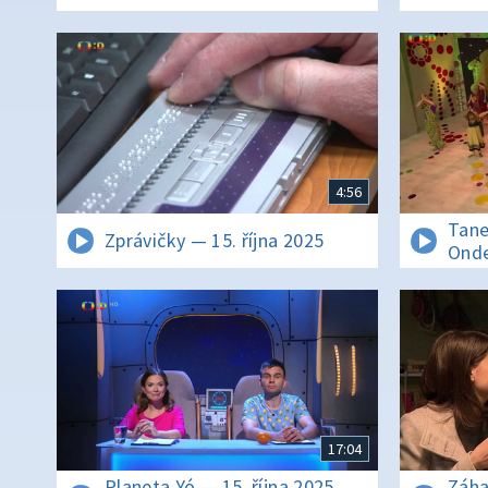
4:56
Tane
Zprávičky — 15. října 2025
Onde
17:04
Planeta Yó — 15. října 2025
Záha