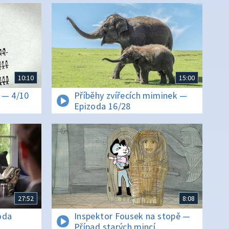
10:10
15:00
 — 4/10
Příběhy zvířecích miminek —
Epizoda 16/28
27:52
8:08
oda
Inspektor Fousek na stopě —
Případ starých mincí