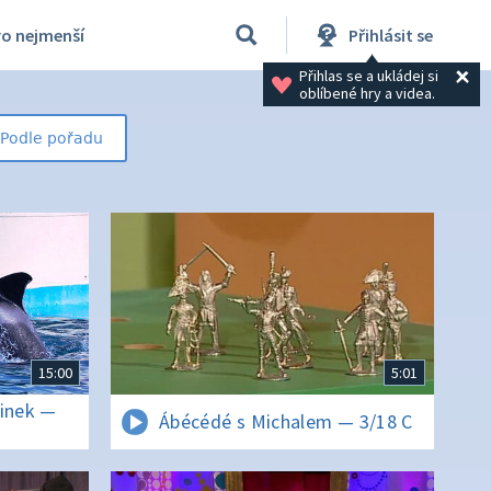
ro nejmenší
Přihlásit se
Přihlas se a ukládej si 
oblíbené hry a videa.
Podle pořadu
15:00
5:01
minek —
Ábécédé s Michalem — 3/18 C