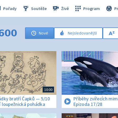
Pořady
Soutěže
Živě
Program
P
 600
Nové
Nejsledovanější
10:00
dky bratří Čapků — 5/10
Příběhy zvířecích mi
í loupežnická pohádka
Epizoda 17/28