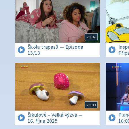
28:07
Škola trapasů — Epizoda
Insp
13/13
Příp
28:09
Šikulové – Velká výzva —
Plan
16. října 2025
16:0