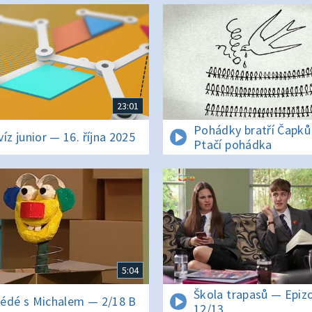
23:01
Pohádky bratří Čapků
víz junior — 16. října 2025
Ptačí pohádka
5:04
Škola trapasů — Epiz
édé s Michalem — 2/18 B
12/13