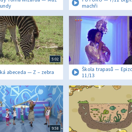
tundy
machři
5:02
Škola trapasů — Epiz
cká abeceda — Z – zebra
11/13
9:58