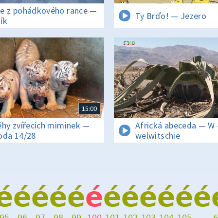
e z pohádkového rance —
Ty Brďo! — Jezero
ík
15:00
ěhy zvířecích miminek —
Africká abeceda — W 
oda 14/28
welwitschie
é
é
é
é
é
é
é
é
é
é
é
é
95
96
97
98
99
100
101
102
103
104
105
…
6