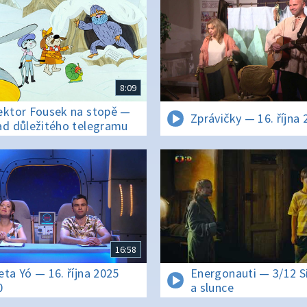
8:09
ektor Fousek na stopě —
Zprávičky — 16. října
ad důležitého telegramu
16:58
eta Yó — 16. října 2025
Energonauti — 3/12 Sí
0
a slunce