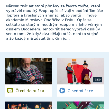
Několik tisíc let staré příběhy ze života zvířat, které
vyprávěl moudrý Ezop, opět ožívají v podání Tomáše
Töpfera a kreslených animací absolventů Filmové
akademie Miroslava Ondříčka v Písku. Opět se
setkáte se starým moudrým Ezopem a jeho věrným
oslíkem Diogenem. Tentokrát herec vypráví oslíkův
sen o tom, že když dva dělají totéž, není to stejné
a že každý má zůstat tím, čím je...
9:59
Čtení do ouška
O sedmilásce