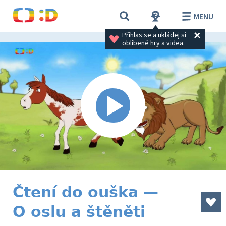
MENU
Přihlas se a ukládej si 
oblíbené hry a videa.
Čtení do ouška —
O oslu a štěněti