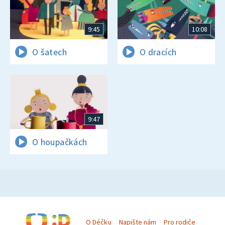
9:45
10:08
O šatech
O dracích
9:47
O houpačkách
O Déčku
Napište nám
Pro rodiče