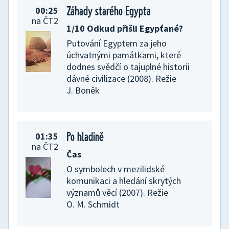
Záhady starého Egypta
Prasátko Peppa
00:25
06:10
na ČT2
1/10 Odkud přišli Egypťané?
Podzimní větrný den
Putování Egyptem za jeho
Příběhy prasečí holčičky Peppy a její
úchvatnými památkami, které
rodiny
dodnes svědčí o tajuplné historii
dávné civilizace (2008). Režie
J. Boněk
Po hladině
01:35
na ČT2
Čas
O symbolech v mezilidské
Prasátko Peppa
06:15
komunikaci a hledání skrytých
významů věcí (2007). Režie
Záhady
O. M. Schmidt
Příběhy prasečí holčičky Peppy a její
rodiny