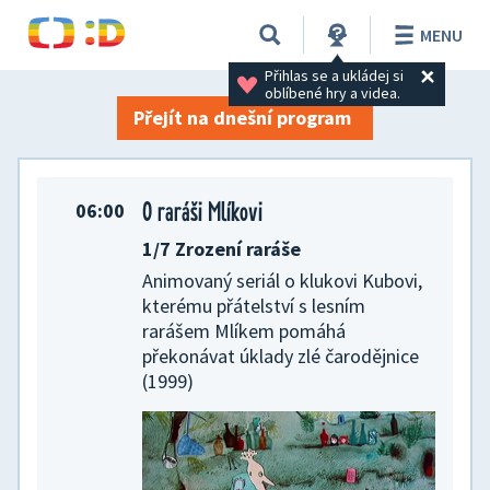
TV program na 04. 07. 2026
MENU
Přihlas se a ukládej si 
oblíbené hry a videa.
Přejít na dnešní program
O raráši Mlíkovi
06:00
1/7 Zrození raráše
Animovaný seriál o klukovi Kubovi,
kterému přátelství s lesním
rarášem Mlíkem pomáhá
překonávat úklady zlé čarodějnice
(1999)