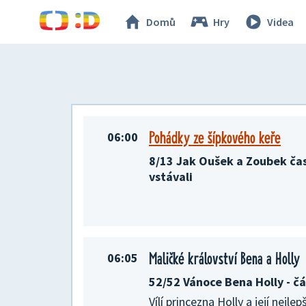
TV program na 25. 05. 2026
Domů
Hry
Videa
Pohádky ze šípkového keře
06:00
8/13 Jak Oušek a Zoubek ča
vstávali
Maličké království Bena a Holly
06:05
52/52 Vánoce Bena Holly - č
Vílí princezna Holly a její nejle