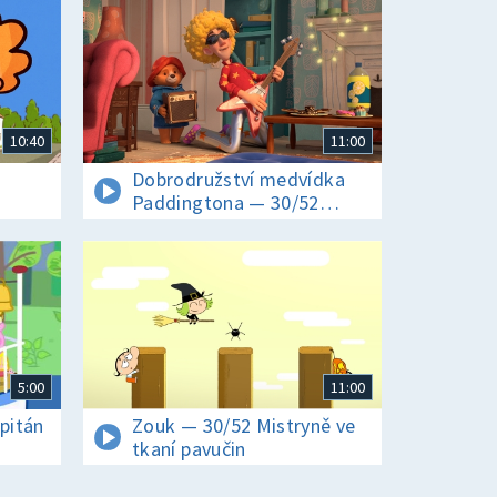
10:40
11:00
Dobrodružství medvídka
Paddingtona — 30/52
Paddington a přespávačka
5:00
11:00
pitán
Zouk — 30/52 Mistryně ve
tkaní pavučin