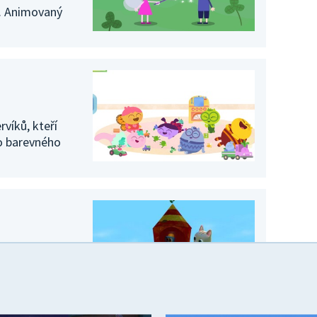
í. Animovaný
víků, kteří
 do barevného
o světa Anny
, které dětství