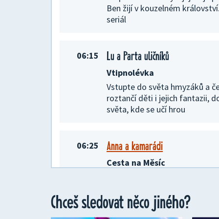
Ben žijí v kouzelném královstv
seriál
Lu a Parta uličníků
06:15
Vtipnolévka
Vstupte do světa hmyzáků a čer
roztančí děti i jejich fantazii,
světa, kde se učí hrou
Anna a kamarádi
06:25
Cesta na Měsíc
Vstupte do pestrého a veseléh
a přátel a do radosti a nadšení
Chceš sledovat něco jiného?
přináší. Animovaný seriál