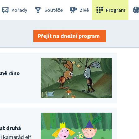
Pořady
Soutěže
Živě
Program
Přejít na dnešní program
sně ráno
ást druhá
pší kamarád elf