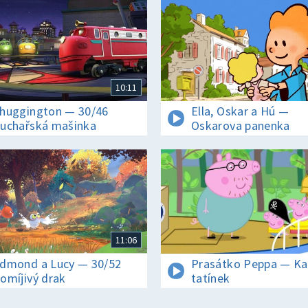
ábor / Tlapky
 akce! Kdykoliv
10:11
omoc a tlapkový
huggington — 30/46
Ella, Oskar a Hú —
. Animovaný
uchařská mašinka
Oskarova panenka
šílené
de dobře
11:06
dmond a Lucy — 30/52
Prasátko Peppa — Ka
omíjivý drak
tatínek