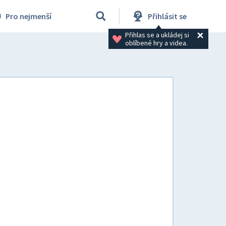
Pro nejmenší
Přihlásit se
Přihlas se a ukládej si 
oblíbené hry a videa.