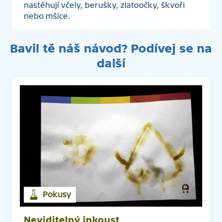
nastěhují včely, berušky, zlatoočky, škvoři
nebo mšice.
Bavil tě náš návod? Podívej se na
další
Pokusy
Neviditelný inkoust