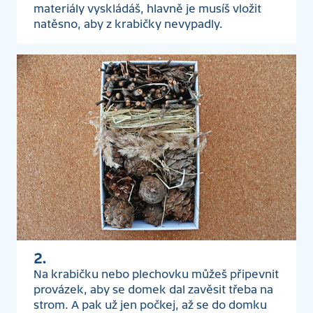
materiály vyskládáš, hlavně je musíš vložit
natěsno, aby z krabičky nevypadly.
2.
Na krabičku nebo plechovku můžeš připevnit
provázek, aby se domek dal zavěsit třeba na
strom. A pak už jen počkej, až se do domku