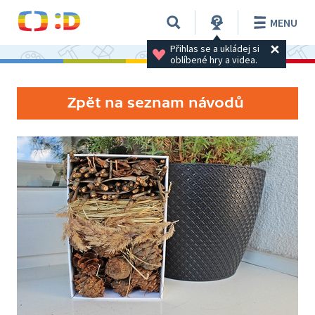
MENU
Přihlas se a ukládej si 
oblíbené hry a videa.
Zpět na seznam návodů