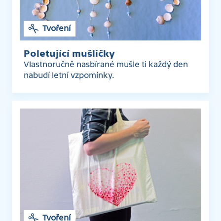
Tvoření
Poletující mušličky
Vlastnoručně nasbírané mušle ti každý den
nabudí letní vzpomínky.
Tvoření