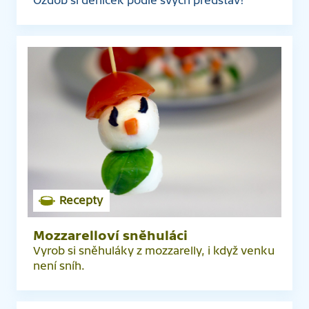
Ozdob si deníček podle svých představ!
Recepty
Mozzarelloví sněhuláci
Vyrob si sněhuláky z mozzarelly, i když venku
není sníh.