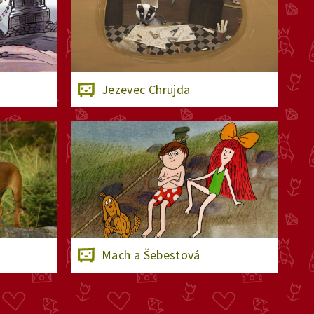
Jezevec Chrujda
Mach a Šebestová