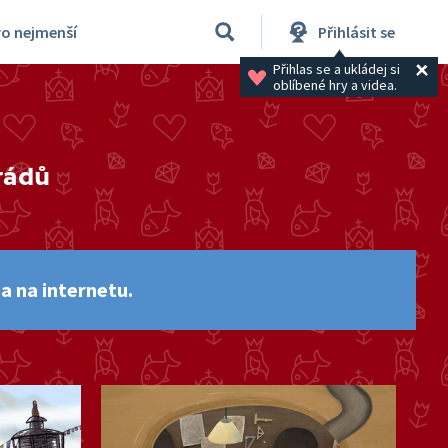
ro nejmenší
Přihlásit se
Přihlas se a ukládej si 
oblíbené hry a videa.
rádů
a na internetu.