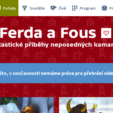
Pořady
Soutěže
Živě
Program
P
Ferda a Fous
tastické příběhy neposedných kama
íto, v současnosti nemáme práva pro přehrání vide