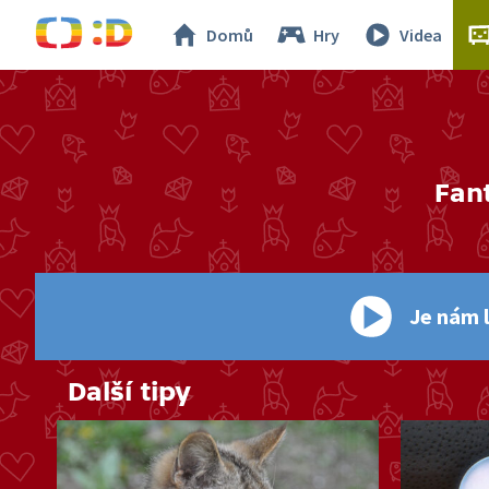
Domů
Hry
Videa
Fan
Je nám l
Další tipy