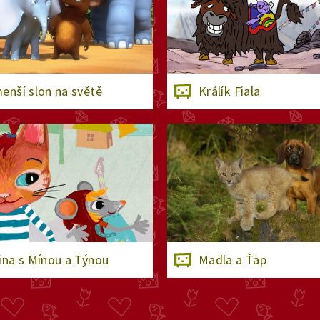
enší slon na světě
Králík Fiala
ina s Mínou a Týnou
Madla a Ťap