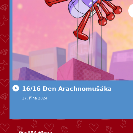
16/16 Den Arachnomušáka
17. října 2024