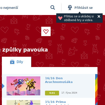
ro nejmenší
Přihlásit se
Přihlas se a ukládej si 
oblíbené hry a videa.
a způlky pavouka
Díly
16/16 Den
Arachnomušáka
17. října 2024
4:01
15/16 Prima