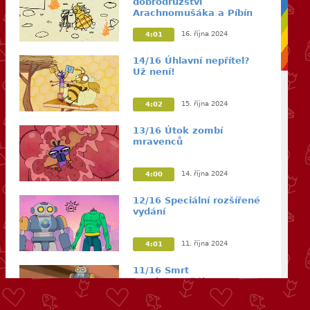
dobrodružství
Arachnomušáka a Píbín
16. října 2024
4:01
14/16 Úhlavní nepřítel?
Už není!
15. října 2024
4:02
13/16 Útok zombí
mravenců
14. října 2024
4:00
12/16 Speciální rozšířené
vydání
11. října 2024
4:01
11/16 Smrt
Arachnomušáka