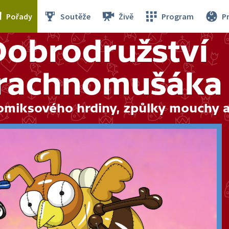
Pořady
Soutěže
Živě
Program
P
Dobrodružství
rachnomušáka
omiksového hrdiny, způlky mouchy 