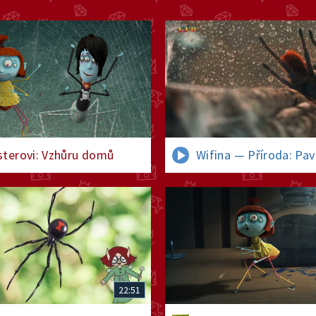
terovi: Vzhůru domů
Wifina — Příroda: Pav
22:51