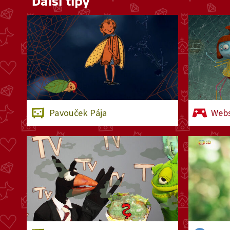
Další tipy
Pavouček Pája
Webs