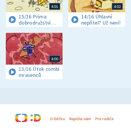
4:01
4:02
15/16 Prima
14/16 Úhlavní
dobrodružství
nepřítel? Už není!
Arachnomušáka
a Píbín
4:00
13/16 Útok zombí
mravenců
O Déčku
Napište nám
Pro rodiče