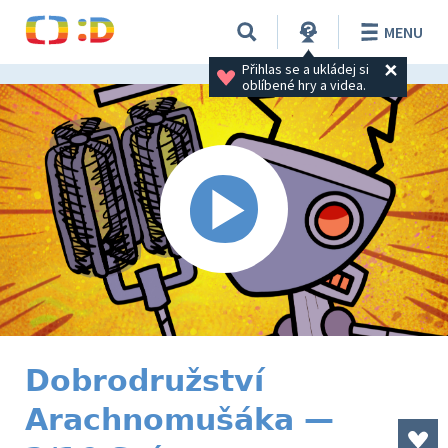
MENU
Přihlas se a ukládej si 
oblíbené hry a videa.
Dobrodružství
Arachnomušáka —