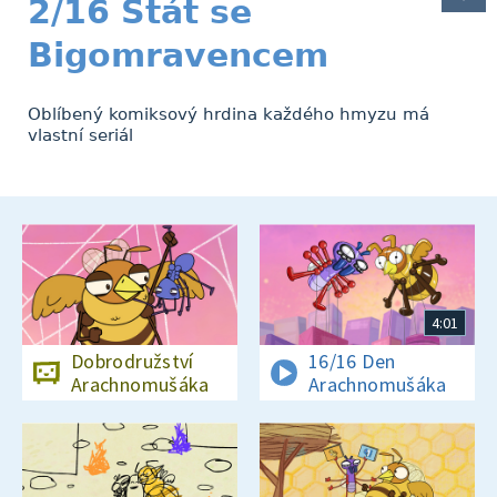
2/16 Stát se
Bigomravencem
Oblíbený komiksový hrdina každého hmyzu má
vlastní seriál
4:01
Dobrodružství
16/16 Den
Arachnomušáka
Arachnomušáka