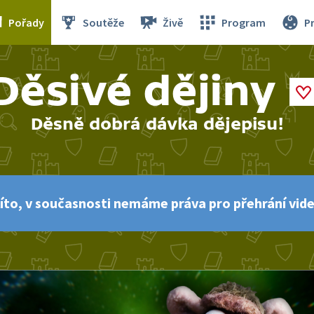
Pořady
Soutěže
Živě
Program
P
Děsivé dějiny
Děsně dobrá dávka dějepisu!
íto, v současnosti nemáme práva pro přehrání vide