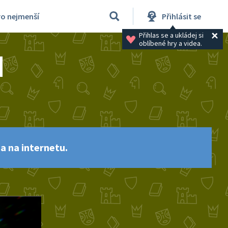
ro nejmenší
Přihlásit se
Přihlas se a ukládej si 
oblíbené hry a videa.
a na internetu.