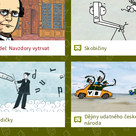
el: Navzdory vytrvat
Skobičiny
Dějiny udatného česk
dičky
národa