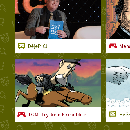
DějePIC!
Mend
TGM: Tryskem k republice
Hvěz