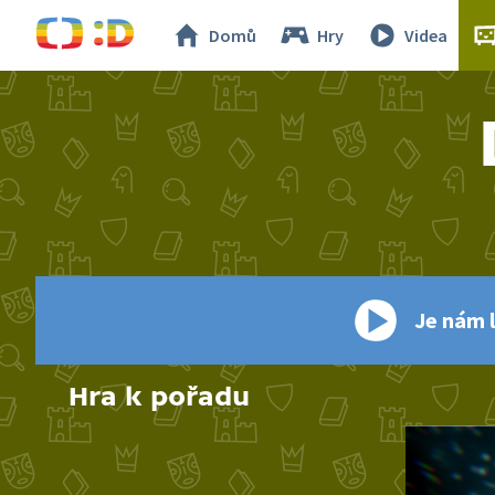
Domů
Hry
Videa
Je nám l
Hra k pořadu