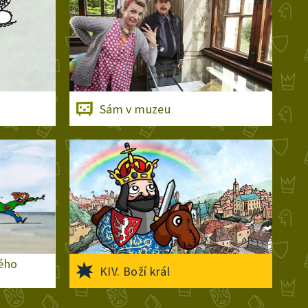
Sám v muzeu
ého
KIV. Boží král