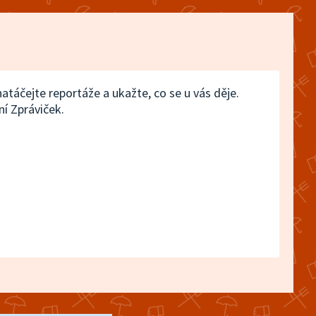
26. července 2026
5:02
25. července
 natáčejte reportáže a ukažte, co se u vás děje.
ní Zpráviček.
25. července 2026
4:57