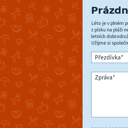
Prázdn
Léto je v plném p
z písku na pláži 
letních dobrodružs
Užijme si společ
Přezdívka
*
Zpráva
*