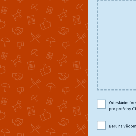
Odesláním form
pro potřeby ČT
Beru na vědo