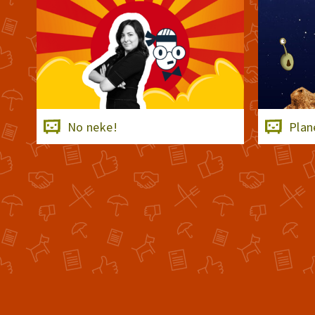
No neke!
Plan