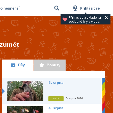
ro nejmenší
Přihlásit se
Přihlas se a ukládej si 
oblíbené hry a videa.
ozumět
Díly
Bonusy
5. srpna
5. srpna 2026
4:55
4. srpna