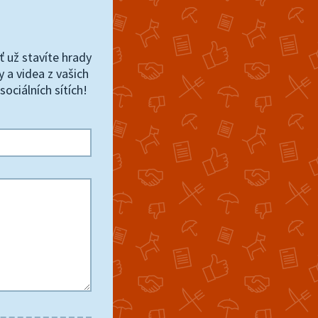
ť už stavíte hrady
y a videa z vašich
sociálních sítích!