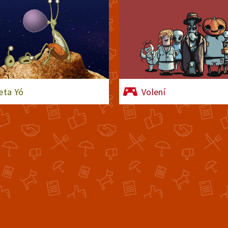
eta Yó
Volení