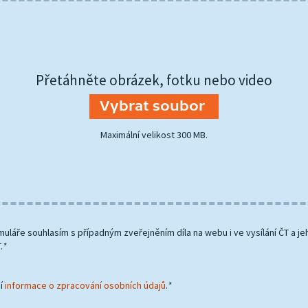
Přetáhněte obrázek, fotku nebo video
Vybrat soubor
Maximální velikost 300 MB.
uláře souhlasím s případným zveřejněním díla na webu i ve vysílání ČT a je
.
*
mí
informace o zpracování osobních údajů
.
*