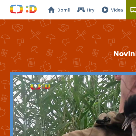
Domů
Hry
Videa
Novin