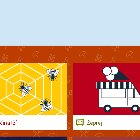
čina lží
Žeprej