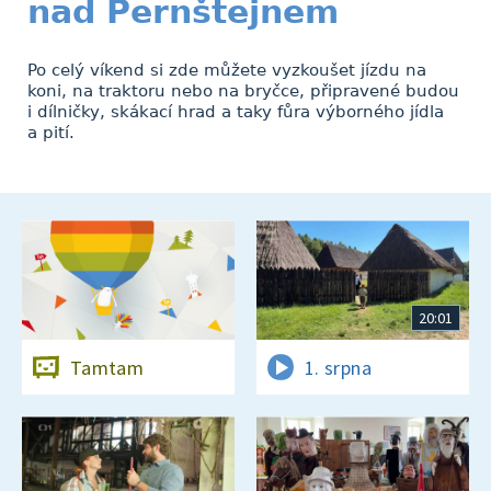
nad Pernštejnem
Po celý víkend si zde můžete vyzkoušet jízdu na
koni, na traktoru nebo na bryčce, připravené budou
i dílničky, skákací hrad a taky fůra výborného jídla
a pití.
20:01
Tamtam
1. srpna