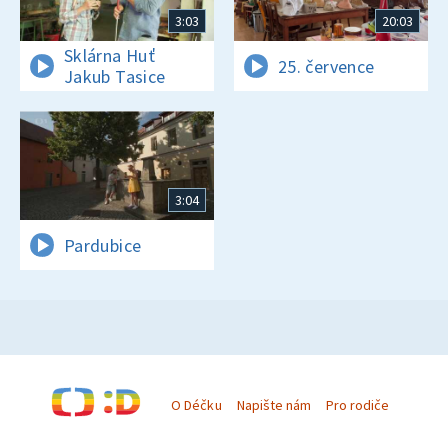
3:03
20:03
Sklárna Huť
25. července
Jakub Tasice
3:04
Pardubice
O Déčku
Napište nám
Pro rodiče