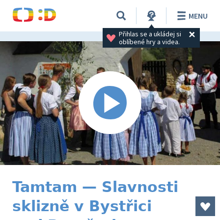
MENU
Přihlas se a ukládej si 
oblíbené hry a videa.
Tamtam — Slavnosti
sklizně v Bystřici