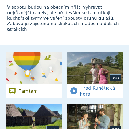
V sobotu budou na obecním hřišti vyhrávat
nejrůznější kapely, ale především se tam utkají
kuchařské týmy ve vaření spousty druhů gulášů.
Zábava je zajištěna na skákacích hradech a dalších
atrakcích!
3:03
Hrad Kunětická
Tamtam
hora