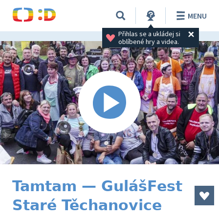
MENU
Přihlas se a ukládej si 
oblíbené hry a videa.
Tamtam — GulášFest
Staré Těchanovice