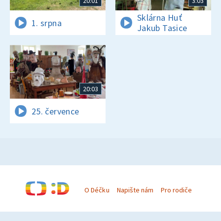
20:01
3:03
Sklárna Huť
1. srpna
Jakub Tasice
20:03
25. července
O Déčku
Napište nám
Pro rodiče
© Česká televize 1996–2026
O cookies na Déčku