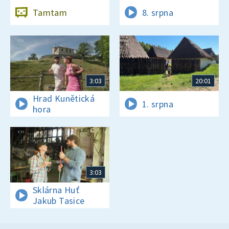
Tamtam
8. srpna
3:03
20:01
Hrad Kunětická
1. srpna
hora
3:03
Sklárna Huť
Jakub Tasice