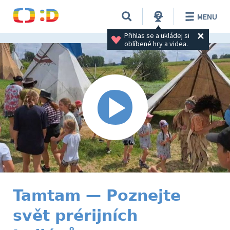
MENU
Přihlas se a ukládej si 
oblíbené hry a videa.
Tamtam — Poznejte
svět prérijních