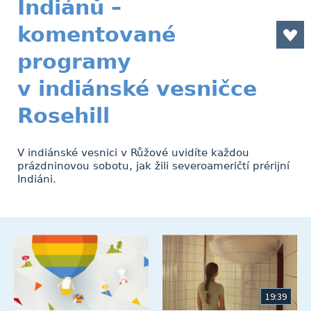
Indiánů –
komentované
programy
v indiánské vesničce
Rosehill
V indiánské vesnici v Růžové uvidíte každou
prázdninovou sobotu, jak žili severoameričtí prérijní
Indiáni.
19:39