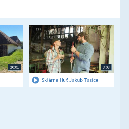
20:01
3:03
Sklárna Huť Jakub Tasice