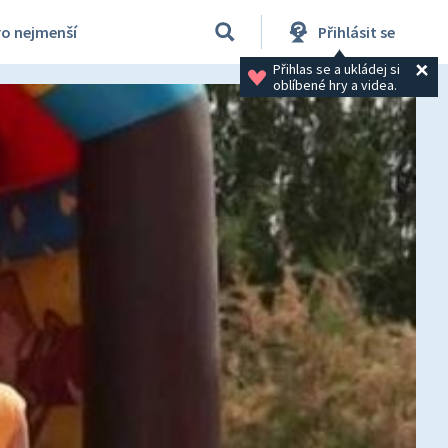
ro nejmenší
Přihlásit se
Přihlas se a ukládej si 
oblíbené hry a videa.