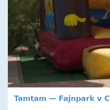
Tamtam — Fajnpark v C