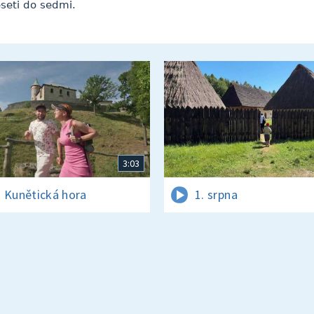
seti do sedmi.
3:03
 Kunětická hora
1. srpna