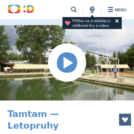
MENU
Přihlas se a ukládej si 
oblíbené hry a videa.
Tamtam —
Letopruhy