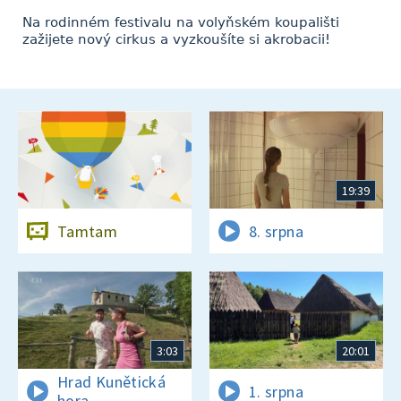
Na rodinném festivalu na volyňském koupališti
zažijete nový cirkus a vyzkoušíte si akrobacii!
19:39
Tamtam
8. srpna
3:03
20:01
Hrad Kunětická
1. srpna
hora