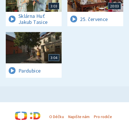
3:03
20:03
Sklárna Huť
25. července
Jakub Tasice
3:04
Pardubice
O Déčku
Napište nám
Pro rodiče