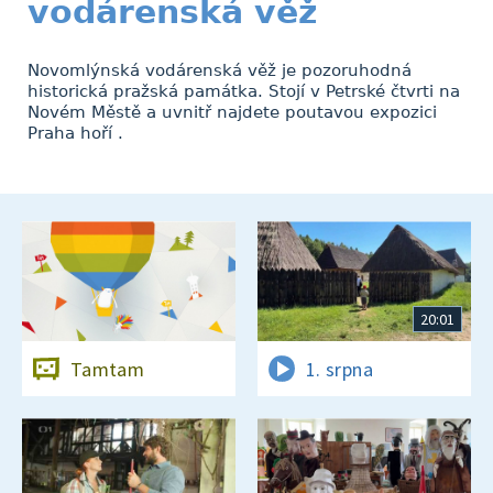
vodárenská věž
Novomlýnská vodárenská věž je pozoruhodná
historická pražská památka. Stojí v Petrské čtvrti na
Novém Městě a uvnitř najdete poutavou expozici
Praha hoří .
20:01
Tamtam
1. srpna