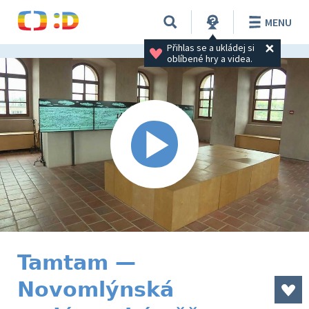
MENU
Přihlas se a ukládej si 
oblíbené hry a videa.
Tamtam —
Novomlýnská