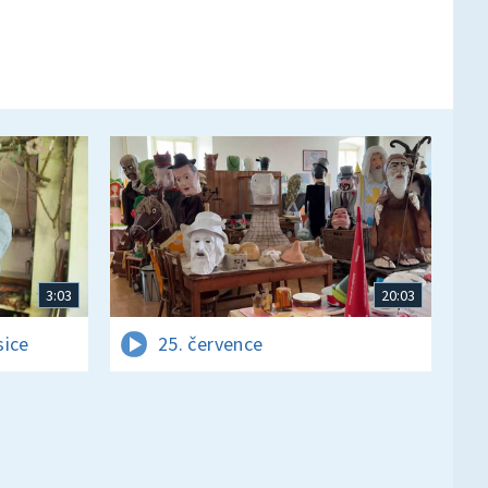
3:03
20:03
sice
25. července