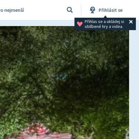
ro nejmenší
Přihlásit se
Přihlas se a ukládej si 
oblíbené hry a videa.