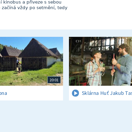
í kinobus a přiveze s sebou
e začíná vždy po setmění, tedy
20:01
rpna
Sklárna Huť Jakub Ta