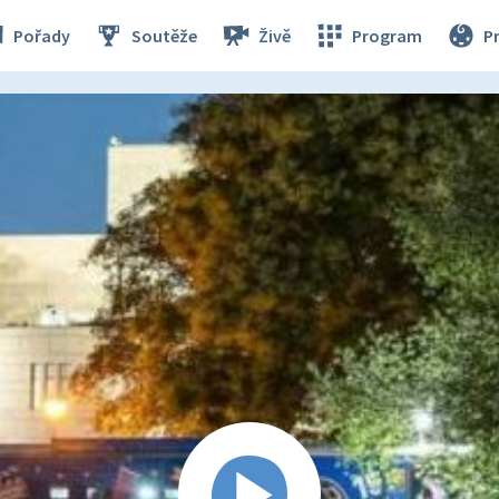
Pořady
Soutěže
Živě
Program
P