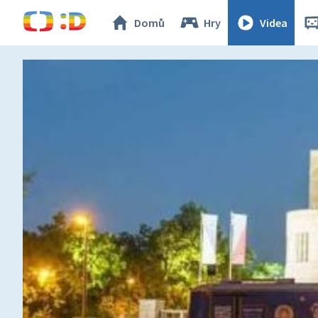
Domů
Hry
Videa