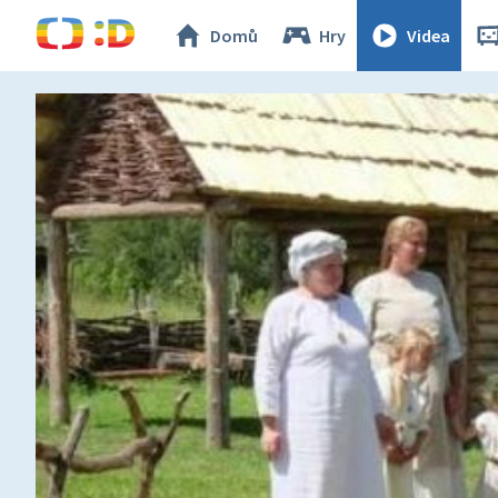
Domů
Hry
Videa