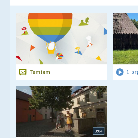
Tamtam
1. s
3:04