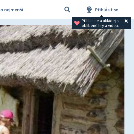
ro nejmenší
Přihlásit se
Přihlas se a ukládej si 
oblíbené hry a videa.