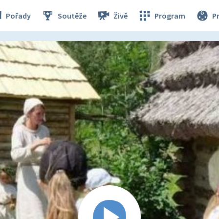
Pořady
Soutěže
Živě
Program
P