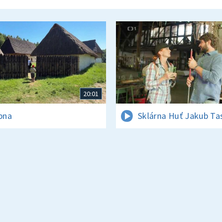
20:01
rpna
Sklárna Huť Jakub Ta