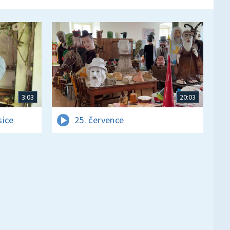
3:03
20:03
sice
25. července