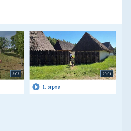
3:03
20:01
1. srpna