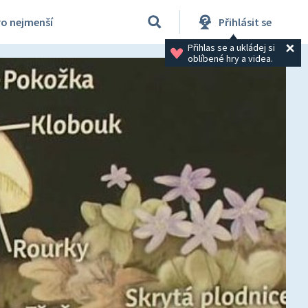
ro nejmenší
Přihlásit se
Přihlas se a ukládej si 
oblíbené hry a videa.