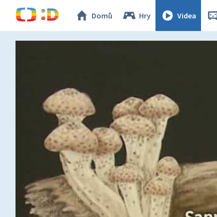
Domů
Hry
Videa