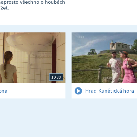
 naprosto všechno o houbách
ížet.
19:39
rpna
Hrad Kunětická hora