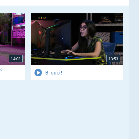
14:08
13:53
k
Brouci!