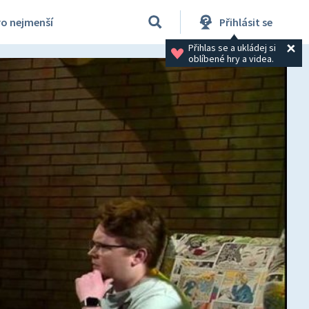
ro nejmenší
Přihlásit se
Přihlas se a ukládej si 
oblíbené hry a videa.