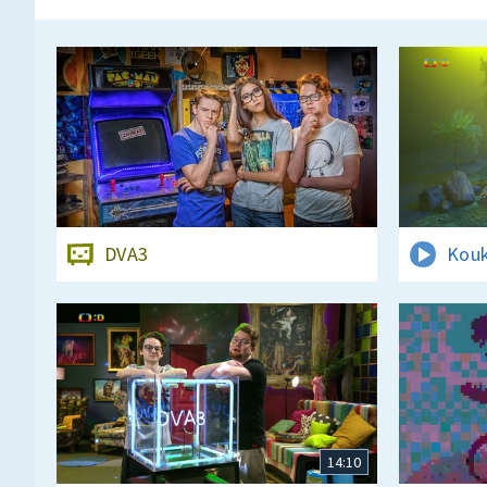
DVA3
Kouk
14:10