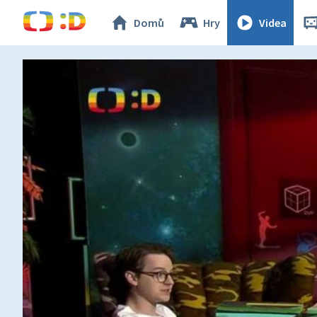
Domů
Hry
Videa