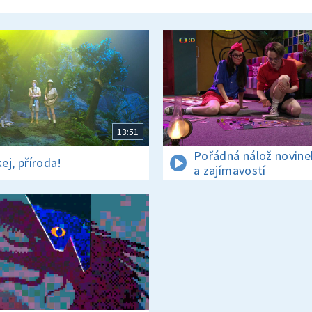
13:51
Pořádná nálož novine
ej, příroda!
a zajímavostí