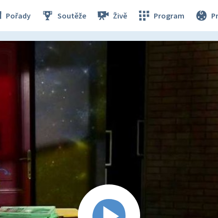
Pořady
Soutěže
Živě
Program
P