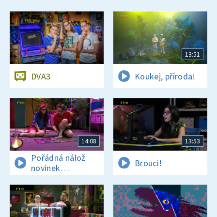
13:51
DVA3
Koukej, příroda!
14:08
13:53
Pořádná nálož
Brouci!
novinek
a zajímavostí