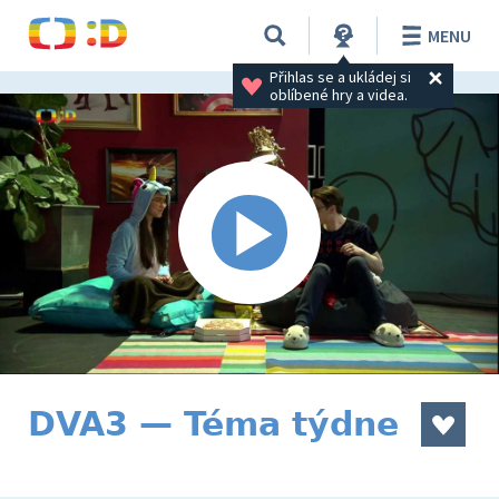
MENU
Přihlas se a ukládej si 
oblíbené hry a videa.
DVA3 — Téma týdne