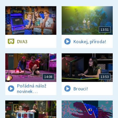
13:51
DVA3
Koukej, příroda!
14:08
13:53
Pořádná nálož
Brouci!
novinek
a zajímavostí