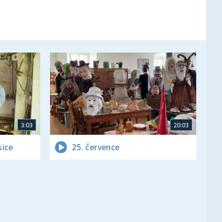
3:03
20:03
sice
25. července