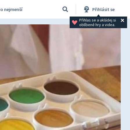
ro nejmenší
Přihlásit se
Přihlas se a ukládej si 
oblíbené hry a videa.