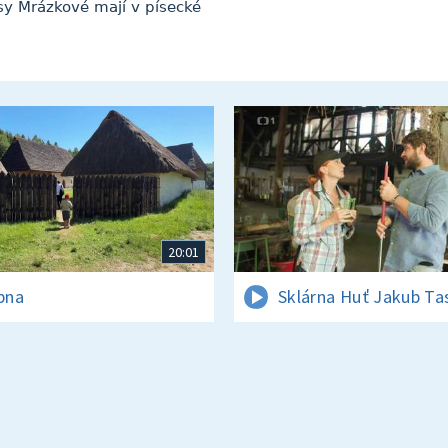
sy Mrázkové mají v písecké
20:01
rpna
Sklárna Huť Jakub Ta