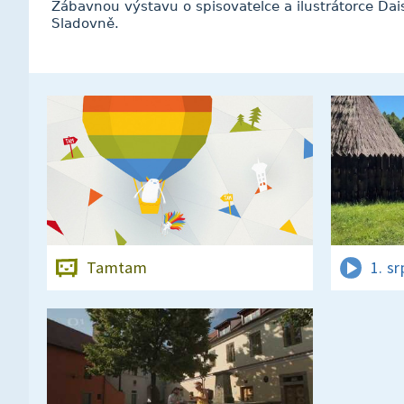
Zábavnou výstavu o spisovatelce a ilustrátorce Dai
Sladovně.
Tamtam
1. s