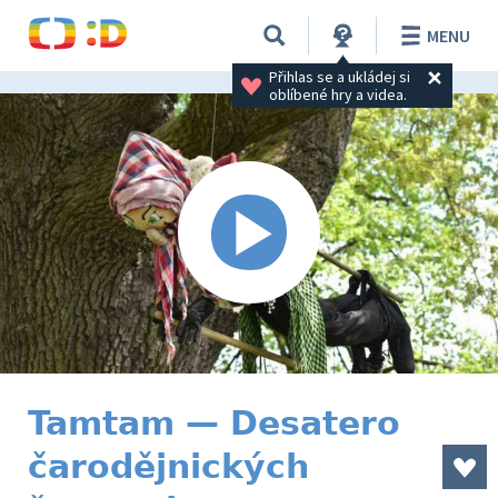
MENU
Přihlas se a ukládej si 
oblíbené hry a videa.
Tamtam — Desatero
čarodějnických