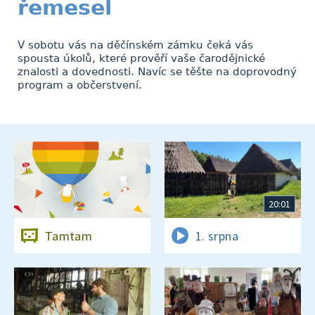
řemesel
V sobotu vás na děčínském zámku čeká vás
spousta úkolů, které prověří vaše čarodějnické
znalosti a dovednosti. Navíc se těšte na doprovodný
program a občerstvení.
20:01
Tamtam
1. srpna