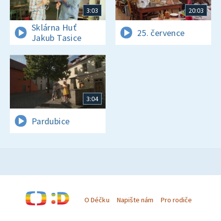
3:03
20:03
Sklárna Huť
25. července
Jakub Tasice
3:04
Pardubice
O Déčku
Napište nám
Pro rodiče