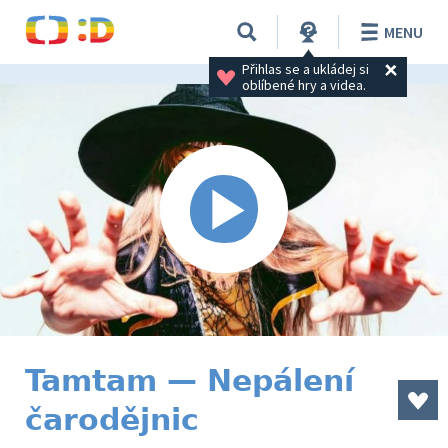
MENU
Přihlas se a ukládej si 
oblíbené hry a videa.
Tamtam — Nepálení
čarodějnic