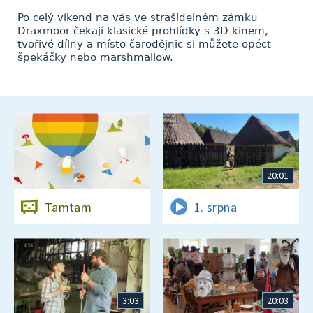
Po celý víkend na vás ve strašidelném zámku
Draxmoor čekají klasické prohlídky s 3D kinem,
tvořivé dílny a místo čarodějnic si můžete opéct
špekáčky nebo marshmallow.
20:01
Tamtam
1. srpna
3:03
20:03