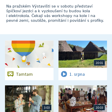
Na pražském Výstavišti se v sobotu představí
špičkoví jezdci a k vyzkoušení tu budou kola
i elektrokola. Čekají vás workshopy na kole i na
pevné zemi, soutěže, promítání i povídání s profíky.
20:01
Tamtam
1. srpna
3:03
20:03