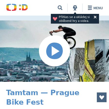
MENU
Přihlas se a ukládej si 
oblíbené hry a videa.
Tamtam — Prague
Bike Fest