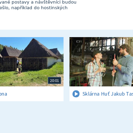
ované postavy a návštěvníci budou
lo, například do hostinských
20:01
rpna
Sklárna Huť Jakub Ta