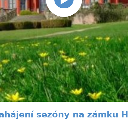
ahájení sezóny na zámku H