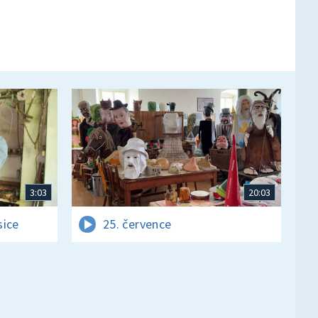
3:03
20:03
sice
25. července