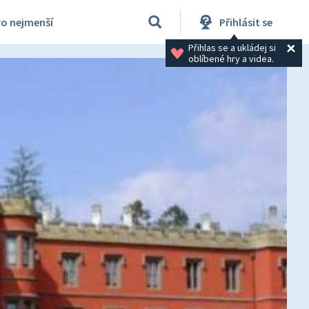
ro nejmenší
Přihlásit se
Přihlas se a ukládej si 
oblíbené hry a videa.