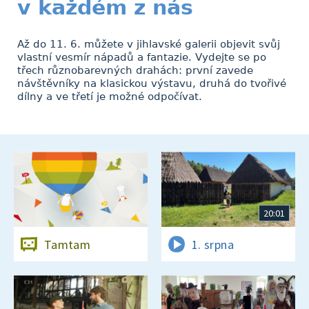
v každém z nás
Až do 11. 6. můžete v jihlavské galerii objevit svůj
vlastní vesmír nápadů a fantazie. Vydejte se po
třech různobarevných drahách: první zavede
návštěvníky na klasickou výstavu, druhá do tvořivé
dílny a ve třetí je možné odpočívat.
20:01
Tamtam
1. srpna