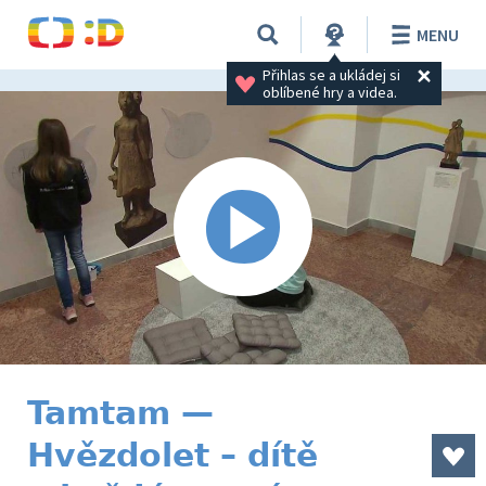
MENU
Přihlas se a ukládej si 
oblíbené hry a videa.
Tamtam —
Hvězdolet – dítě