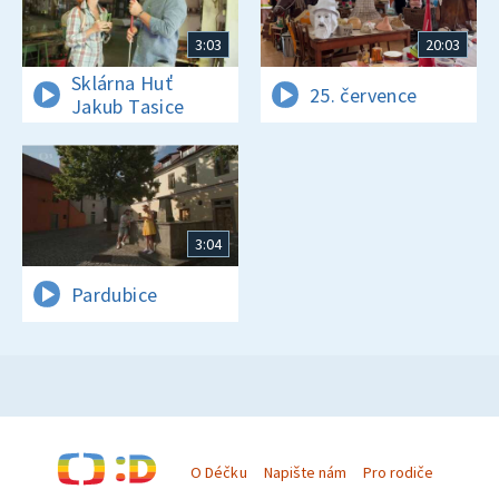
3:03
20:03
Sklárna Huť
25. července
Jakub Tasice
3:04
Pardubice
O Déčku
Napište nám
Pro rodiče