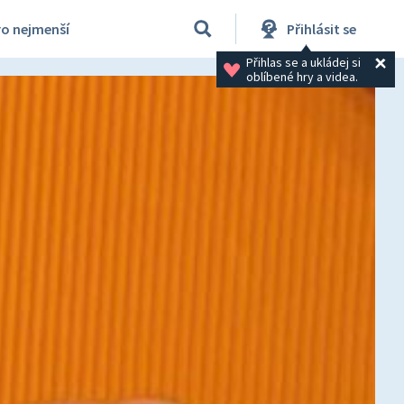
ro nejmenší
Přihlásit se
Přihlas se a ukládej si 
oblíbené hry a videa.