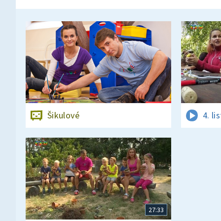
Šikulové
4. l
27:33