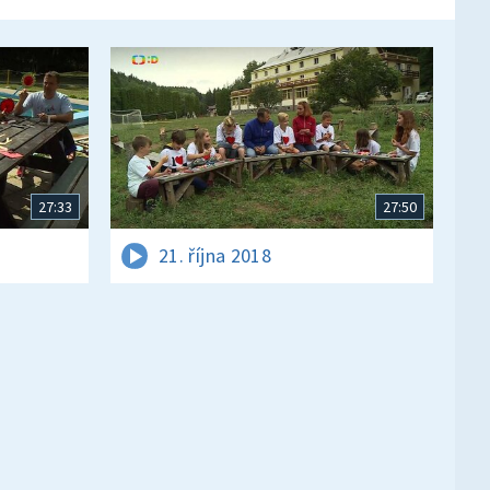
27:33
27:50
21. října 2018