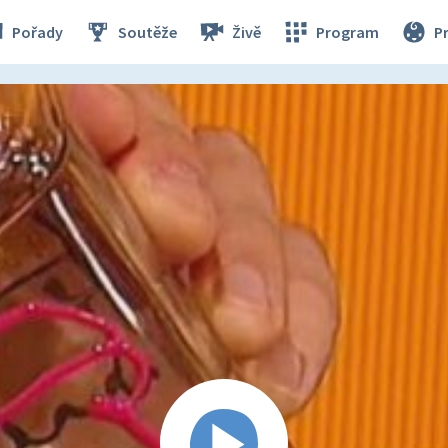
Pořady
Soutěže
Živě
Program
P