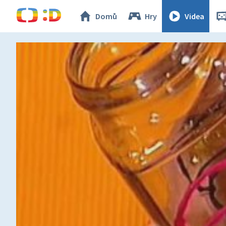
Domů
Hry
Videa