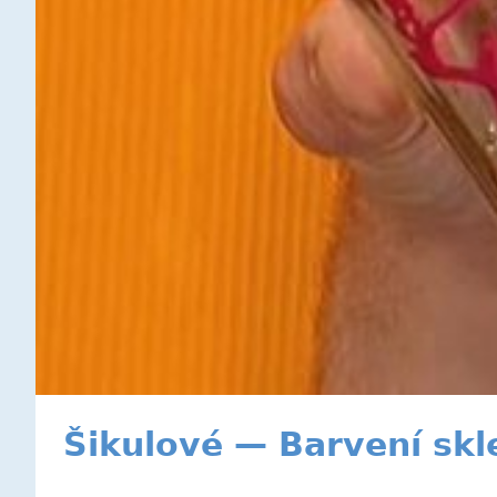
Šikulové — Barvení skl