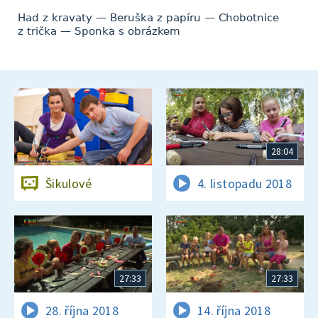
Had z kravaty — Beruška z papíru — Chobotnice
z trička — Sponka s obrázkem
28:04
Šikulové
4. listopadu 2018
27:33
27:33
28. října 2018
14. října 2018