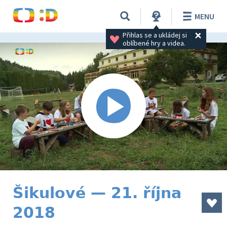
MENU
Přihlas se a ukládej si 
oblíbené hry a videa.
Šikulové — 21. října
2018