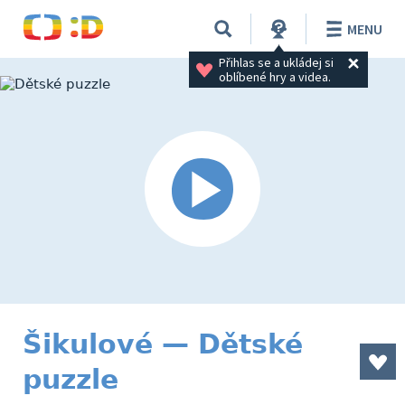
MENU
Přihlas se a ukládej si 
oblíbené hry a videa.
Šikulové — Dětské
puzzle