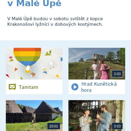
v Malé Úpě
V Malé Úpě budou v sobotu svištět z kopce
Krakonošovi lyžníci v dobových kostýmech.
3:03
Hrad Kunětická
Tamtam
hora
20:01
3:03