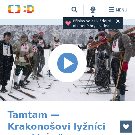
MENU
Přihlas se a ukládej si 
oblíbené hry a videa.
Tamtam —
Krakonošovi lyžníci