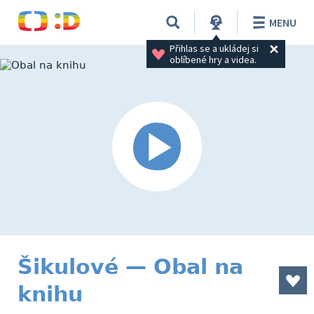
MENU
Přihlas se a ukládej si 
oblíbené hry a videa.
Šikulové — Obal na
knihu