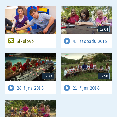
28:04
Šikulové
4. listopadu 2018
27:33
27:50
28. října 2018
21. října 2018