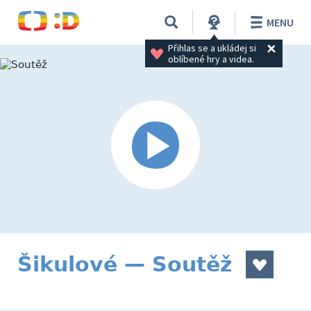
MENU
Přihlas se a ukládej si 
oblíbené hry a videa.
Šikulové — Soutěž