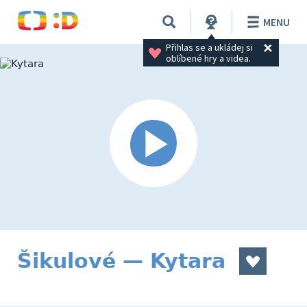
MENU
Přihlas se a ukládej si 
oblíbené hry a videa.
Šikulové — Kytara