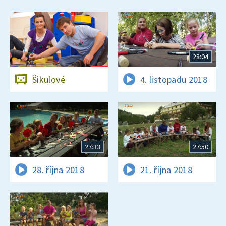
28:04
Šikulové
4. listopadu 2018
27:33
27:50
28. října 2018
21. října 2018