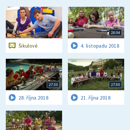
28:04
Šikulové
4. listopadu 2018
27:33
27:50
28. října 2018
21. října 2018