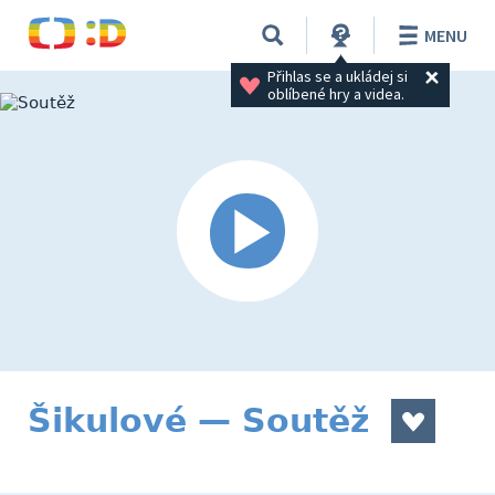
MENU
Přihlas se a ukládej si 
oblíbené hry a videa.
Šikulové — Soutěž