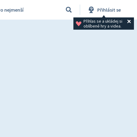
ro nejmenší
Přihlásit se
Přihlas se a ukládej si 
oblíbené hry a videa.