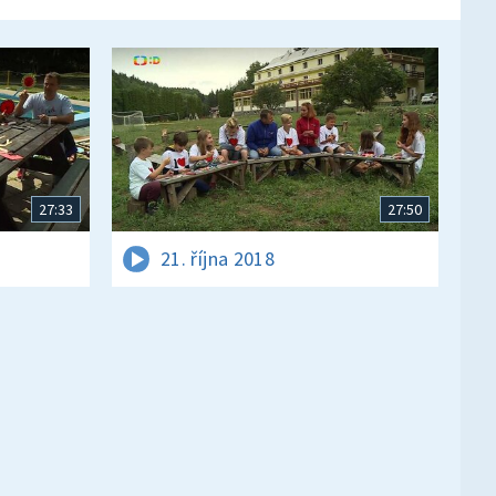
27:33
27:50
21. října 2018