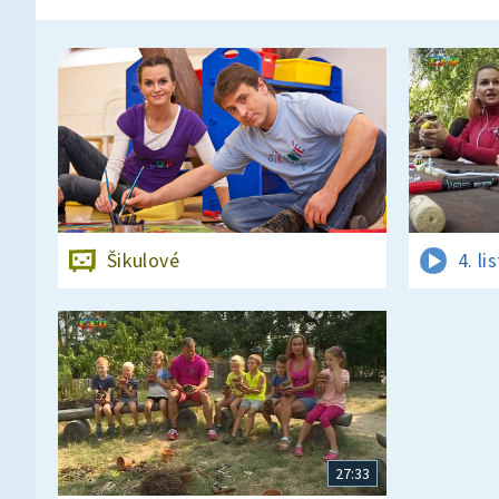
Šikulové
4. l
27:33