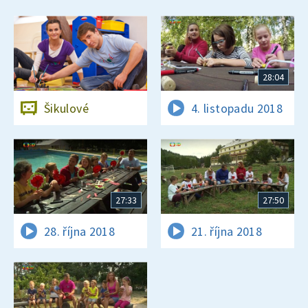
28:04
Šikulové
4. listopadu 2018
27:33
27:50
28. října 2018
21. října 2018