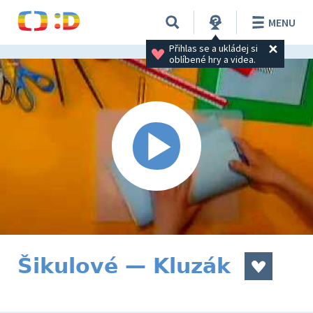
MENU
Přihlas se a ukládej si 
oblíbené hry a videa.
Šikulové — Kluzák