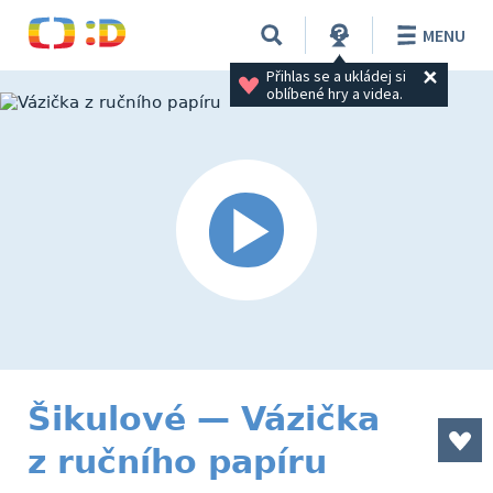
MENU
Přihlas se a ukládej si 
oblíbené hry a videa.
Šikulové — Vázička
z ručního papíru