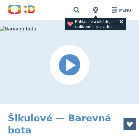
MENU
Přihlas se a ukládej si 
oblíbené hry a videa.
Šikulové — Barevná
bota